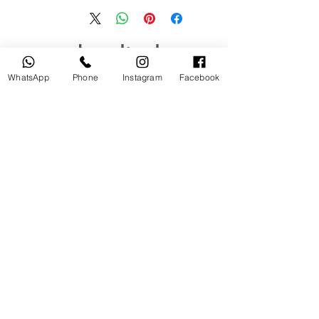
منتجات ذات صلة
WhatsApp
Phone
Instagram
Facebook
مستخدم
جديد
tery
Broncolor RFS 2.2 C Transceiver
for Canon
السعر