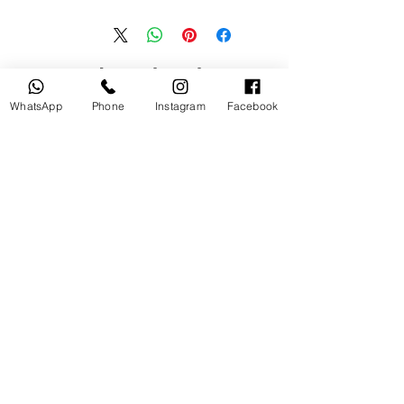
منتجات ذات صلة
WhatsApp
Phone
Instagram
Facebook
مستخدم
جديد
tery
Broncolor RFS 2.2 C Transceiver
for Canon
السعر