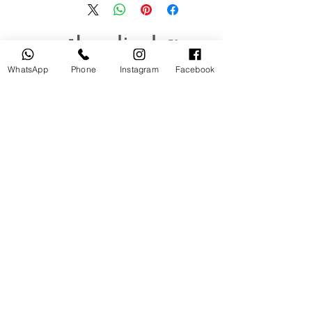
منتجات ذات صلة
WhatsApp
Phone
Instagram
Facebook
مستخدم
جديد
tery
Broncolor RFS 2.2 C Transceiver
for Canon
السعر
أضِف إلى العربة