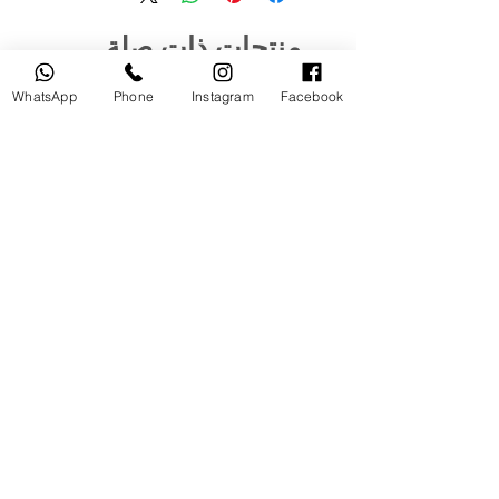
منتجات ذات صلة
WhatsApp
Phone
Instagram
Facebook
مستخدم
جديد
tery
Broncolor RFS 2.2 C Transceiver
for Canon
السعر
أضِف إلى العربة