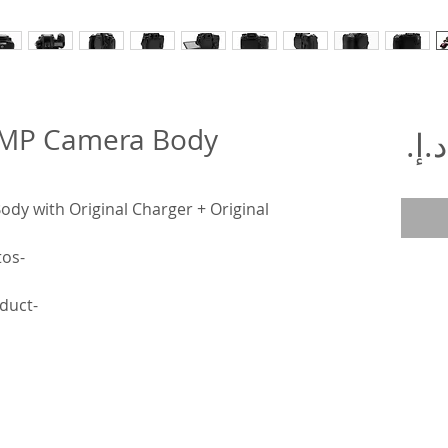
2 MP Camera Body
السعر
ody with Original Charger + Original
-Perfect conditions like as photos
-this is an actual photos of product