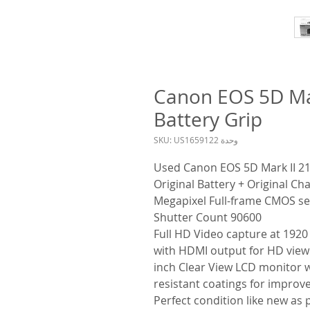
Canon EOS 5D Ma
Battery Grip
وحدة SKU: US1659122
Used Canon EOS 5D Mark II 21
Original Battery + Original Ch
Shutter Count 90600
Full HD Video capture at 1920 
with HDMI output for HD viewin
3.0-inch Clear View LCD monitor 
resistant coatings for impro
Perfect condition like new as