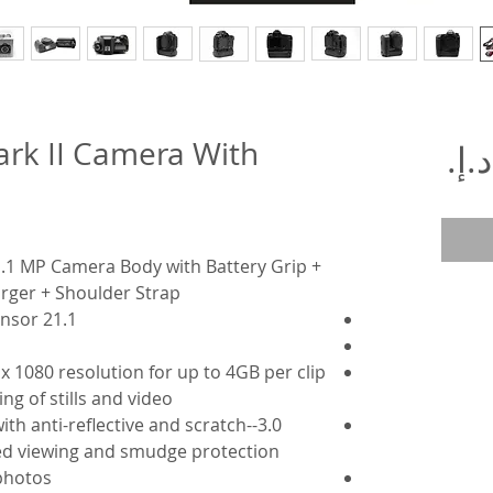
rk II Camera With
السعر
.1 MP Camera Body with Battery Grip +
arger + Shoulder Strap
21.1 Megapixel Full-frame CMOS sensor
x 1080 resolution for up to 4GB per clip
g of stills and video
with anti-reflective and scratch-
ved viewing and smudge protection
 photos