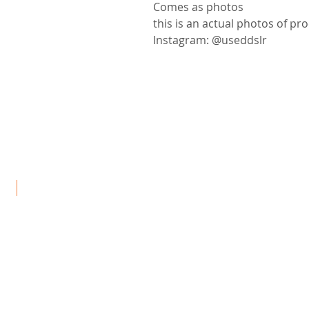
Comes as photos
this is an actual photos of pr
Instagram: @useddslr
جد