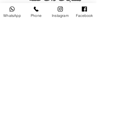
WhatsApp
Phone
Instagram
Facebook
مستخدم
جديد
tery
Broncolor RFS 2.2 C Transceiver
for Canon
السعر
أضِف إلى العربة
© 2025 جميع الحقوق محفوظة لمعتصم اكاديمي