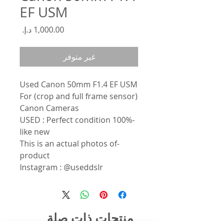
EF USM
السعر
غير متوفر
Used Canon 50mm F1.4 EF USM
For (crop and full frame sensor)
Canon Cameras
-USED : Perfect condition 100%
like new
-This is an actual photos of
product
Instagram : @useddslr
منتجات ذات صلة