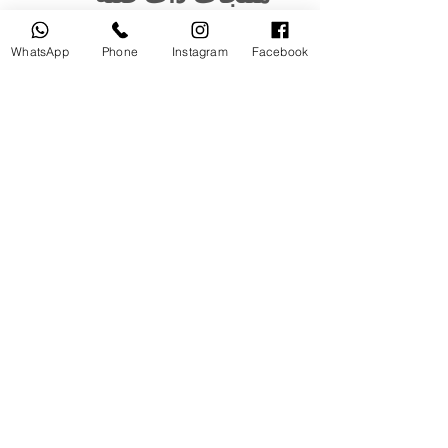
WhatsApp
Phone
Instagram
Facebook
مستخدم
جديد
tery
Broncolor RFS 2.2 C Transceiver
for Canon
السعر
أضِف إلى العربة
© 2025 جميع الحقوق محفوظة لمعتصم اكاديمي