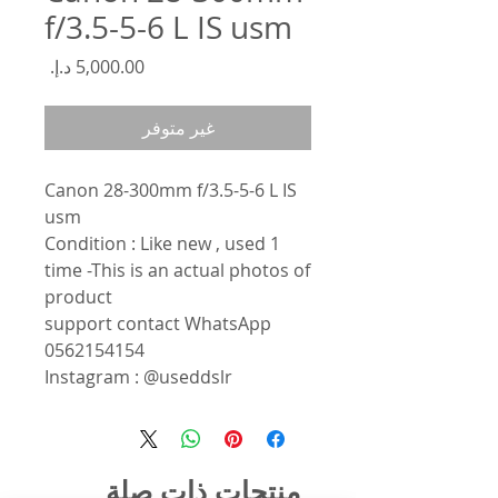
f/3.5-5-6 L IS usm
السعر
غير متوفر
Canon 28-300mm f/3.5-5-6 L IS
usm
Condition : Like new , used 1
time -This is an actual photos of
product
support contact WhatsApp
0562154154
Instagram : @useddslr
منتجات ذات صلة