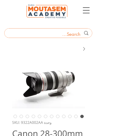
وحدة SKU: 9322A002AA
Canon 28-300mm