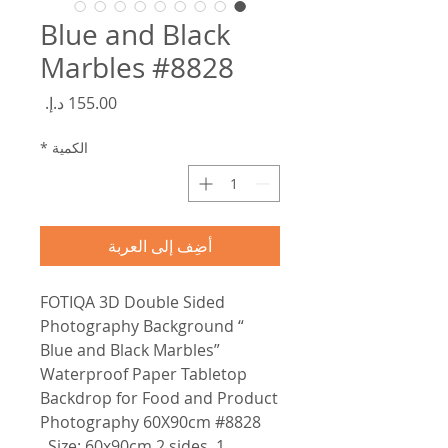
Blue and Black
Marbles #8828
السعر
الكمية
*
أضِف إلى العربة
FOTIQA 3D Double Sided
Photography Background “
Blue and Black Marbles”
Waterproof Paper Tabletop
Backdrop for Food and Product
Photography 60X90cm #8828
1. Size: 60x90cm 2 sides .