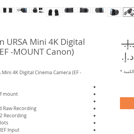
n URSA Mini 4K Digital
سعر
(EF -MOUNT Canon)
سعر
عادي
البيع
لكمية
*
Mini 4K Digital Cinema Camera (EF -
Ef mount
 Raw Recording
22 Recording
lots
REF Input