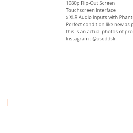
1080p Flip-Out Screen
Touchscreen Interface
Instagram : @useddslr
جد