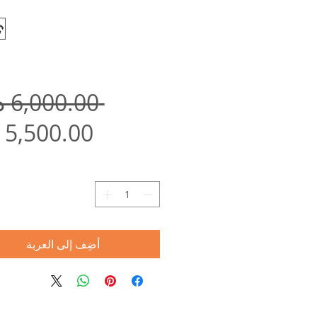
 ‏6,000.00 د.إ.‏ 
ا
أضِف إلى العربة