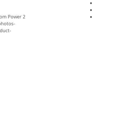
2 x XLR Audio Inputs with Phantom Power
-Perfect condition like new as photos
-this is an actual photos of product