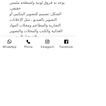
يوجد به فروق لونية ولسطحه ملمس
حقيقي.
الشكل: تصميم للتصوير المكتبي أو
التصوير بالفيديو ، مثل الإعلانات
التجارية والمطاعم ومحلات المواد
الغذائية والكتب والمجلات والتصوير
والتسجيل اليومي. .
الميزات: خفيف الوزن ومضاد
WhatsApp
Phone
Instagram
Facebook
للاوساخ ومضاد كلياً للماء ويمكن
غسله. وسطحها مقاوم للماء. لكن
يعطي نتيجة شكل حقيقي 100٪ في
صور الكاميرا أو الهاتف.
منتجات ذات صلة
مستخدم
جديد