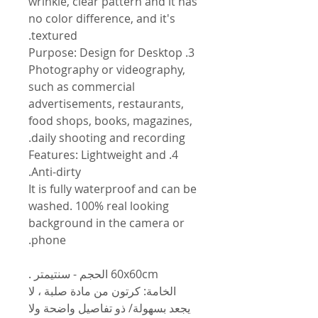
wrinkle, clear pattern and it has
no color difference, and it's
textured.
3. Purpose: Design for Desktop
Photography or videography,
such as commercial
advertisements, restaurants,
food shops, books, magazines,
daily shooting and recording.
4. Features: Lightweight and
Anti-dirty.
It is fully waterproof and can be
washed. 100% real looking
background in the camera or
phone.
60x60cm الحجم - سنتيمتر .
الخامة: كرتون من مادة صلبة ، لا
يجعد بسهولة/ ذو تفاصيل واضحة ولا