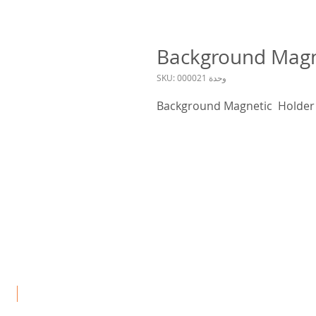
Background Magn
وحدة SKU: 000021
Background Magnetic Holder
جد