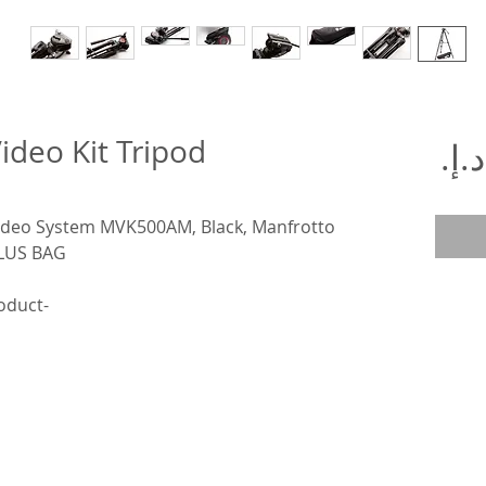
ideo Kit Tripod
السعر
Video System MVK500AM, Black, Manfrotto
US BAG,
-This is an actual photos of product