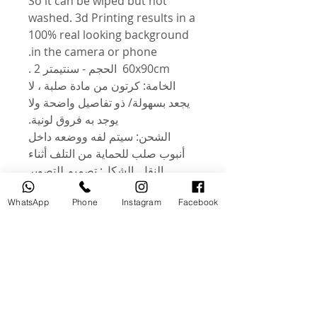
So it can be wiped but not
washed. 3d Printing results in a
100% real looking background
in the camera or phone.
60x90cm الحجم - سنتيمتر 2 .
الخامة: كرتون من مادة صلبة ، لا
يجعد بسهولة/ ذو تفاصيل واضحة ولا
يوجد به فروق لونية.
الشحن: سيتم لفه ووضعه داخل
أنبوب صلب للحماية من التلف أثناء
النقل. الشكل: تصميم للتصوير
المكتبي أو التصوير بالفيديو ، مثل
WhatsApp
Phone
Instagram
Facebook
الإعلانات التجارية والمطاعم ومحلات
المواد الغذائية والكتب والمجلات
والتصوير والتسجيل اليومي. .
الميزات: كلا الجانبين أشكال مختلفة.
خلفية واحدة تلبي احتياجاتك! خفيف
الوزن ومضاد للاوساخ. وهي مغطاة
بطبقة بلاستيكية، وسطحها مقاوم