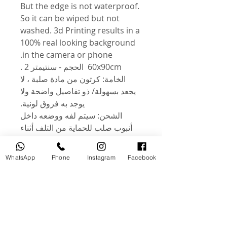
But the edge is not waterproof.
So it can be wiped but not
washed. 3d Printing results in a
100% real looking background
in the camera or phone.
60x90cm الحجم - سنتيمتر 2 .
الخامة: كرتون من مادة صلبة ، لا
يجعد بسهولة/ ذو تفاصيل واضحة ولا
يوجد به فروق لونية.
الشحن: سيتم لفه ووضعه داخل
أنبوب صلب للحماية من التلف أثناء
النقل. الشكل: تصميم للتصوير
المكتبي أو التصوير بالفيديو ، مثل
WhatsApp
Phone
Instagram
Facebook
الإعلانات التجارية والمطاعم ومحلات
المواد الغذائية والكتب والمجلات
والتصوير والتسجيل اليومي. .
الميزات: كلا الجانبين أشكال مختلفة.
خلفية واحدة تلبي احتياجاتك! خفيف
الوزن ومضاد للاوساخ. وهي مغطاة