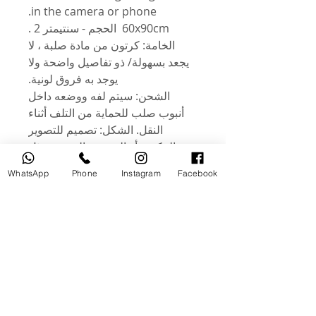
in the camera or phone.
60x90cm الحجم - سنتيمتر 2 .
الخامة: كرتون من مادة صلبة ، لا
يجعد بسهولة/ ذو تفاصيل واضحة ولا
يوجد به فروق لونية.
الشحن: سيتم لفه ووضعه داخل
أنبوب صلب للحماية من التلف أثناء
النقل. الشكل: تصميم للتصوير
المكتبي أو التصوير بالفيديو ، مثل
الإعلانات التجارية والمطاعم ومحلات
WhatsApp
Phone
Instagram
Facebook
المواد الغذائية والكتب والمجلات
والتصوير والتسجيل اليومي. .
الميزات: كلا الجانبين أشكال مختلفة.
خلفية واحدة تلبي احتياجاتك! خفيف
الوزن ومضاد للاوساخ. وهي مغطاة
بطبقة بلاستيكية، وسطحها مقاوم
للماء. لكن الحافة ليست مقاومة
للماء. لذلك يمكن مسحه ولكن لا يتم