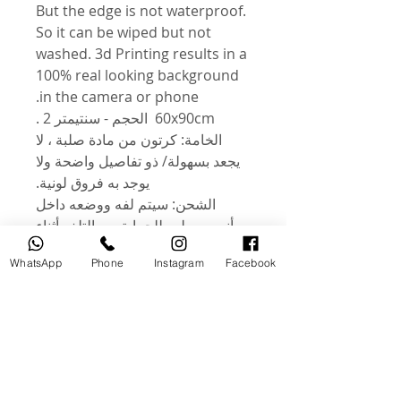
But the edge is not waterproof.
So it can be wiped but not
washed. 3d Printing results in a
100% real looking background
in the camera or phone.
60x90cm الحجم - سنتيمتر 2 .
الخامة: كرتون من مادة صلبة ، لا
يجعد بسهولة/ ذو تفاصيل واضحة ولا
يوجد به فروق لونية.
الشحن: سيتم لفه ووضعه داخل
أنبوب صلب للحماية من التلف أثناء
النقل. الشكل: تصميم للتصوير
WhatsApp
Phone
Instagram
Facebook
المكتبي أو التصوير بالفيديو ، مثل
الإعلانات التجارية والمطاعم ومحلات
المواد الغذائية والكتب والمجلات
والتصوير والتسجيل اليومي. .
الميزات: كلا الجانبين أشكال مختلفة.
خلفية واحدة تلبي احتياجاتك! خفيف
الوزن ومضاد للاوساخ. وهي مغطاة