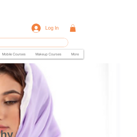
Log In
Mobile Courses
Makeup Courses
More
phy