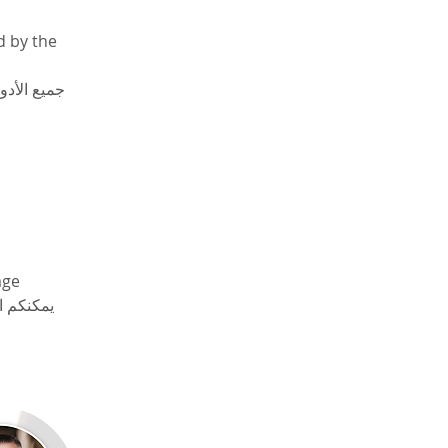
d by the 
جميع الأد 
age 