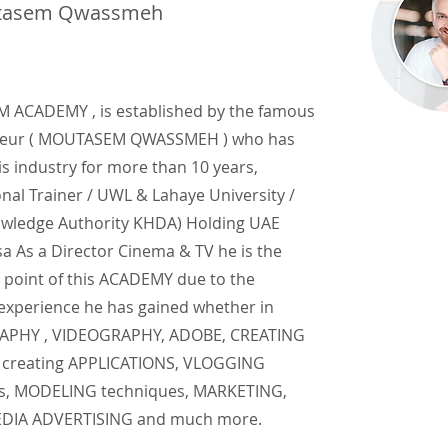
tasem Qwassmeh
ACADEMY , is established by the famous
neur ( MOUTASEM QWASSMEH ) who has
is industry for more than 10 years,
onal Trainer / UWL & Lahaye University /
wledge Authority KHDA) Holding UAE
a As a Director Cinema & TV he is the
 point of this ACADEMY due to the
 experience he has gained whether in
PHY , VIDEOGRAPHY, ADOBE, CREATING
creating APPLICATIONS, VLOGGING
s, MODELING techniques, MARKETING,
EDIA ADVERTISING and much more.