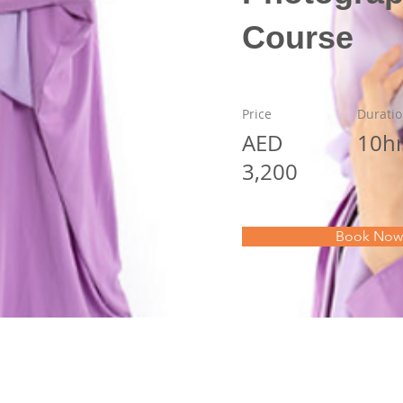
Course
Price
Durati
AED
10h
3,200
Book Now