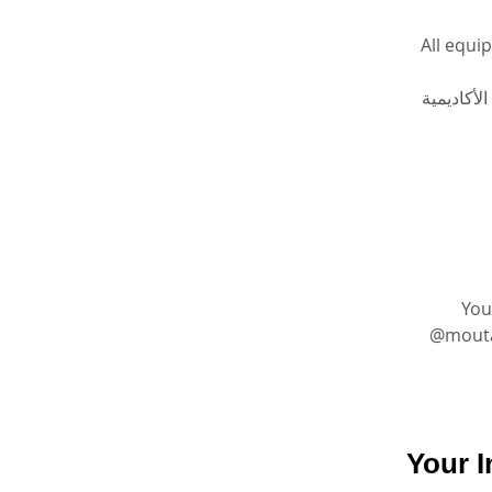
All equi
الأكاديمية
You
@moutasem_academy ا على
Your I