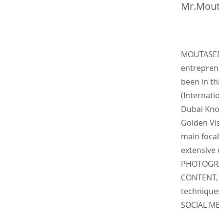
Mr.Mou
MOUTASEM 
entrepre
been in th
(Internati
Dubai Kno
Golden Vis
main focal
extensive
PHOTOGRA
CONTENT, 
technique
SOCIAL M