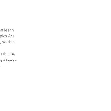
n learn 
pics Are 
 so this 
هناك دائ 
مجموعة وا 
ج