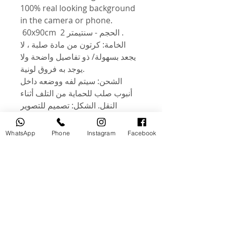
100% real looking background
in the camera or phone.
60x90cm الحجم - سنتيمتر 2 .
الخامة: كرتون من مادة صلبة ، لا
يجعد بسهولة/ ذو تفاصيل واضحة ولا
يوجد به فروق لونية.
الشحن: سيتم لفه ووضعه داخل
أنبوب صلب للحماية من التلف أثناء
النقل. الشكل: تصميم للتصوير
المكتبي أو التصوير بالفيديو ، مثل
الإعلانات التجارية والمطاعم ومحلات
WhatsApp
Phone
Instagram
Facebook
المواد الغذائية والكتب والمجلات
والتصوير والتسجيل اليومي. .
الميزات: كلا الجانبين أشكال مختلفة.
خلفية واحدة تلبي احتياجاتك! خفيف
الوزن ومضاد للاوساخ. وهي مغطاة
بطبقة بلاستيكية، وسطحها مقاوم
للماء. لكن الحافة ليست مقاومة