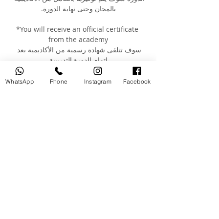
بالمجان وحتى نهاية الدورة.
*You will receive an official certificate 
from the academy
سوف تتلقى شهادة رسمية من الأكاديمية بعد 
إتمام الدورة التدريبية
You can check our students previous 
WhatsApp
Phone
Instagram
Facebook
work on our instagram page 
@moutasem_academy يمكنكم الإطلاع على 
أعمال طلابنا القدامى عبر صفحتنا على 
الانستغرام @moutasem_academy
Your Instructor