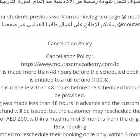
وف تتلقى شهادة رسمية من الأكاديمية بعد إتمام الدورة التدريبية
our students previous work on our instagram page @mo
ا القدامى عبر صفحتنا على الانستغرام
Cancellation Policy
Cancellation Policy :
https://www.moutasemacademy.com/tc
ion is made more than 48 hours before the scheduled book
is entitled to a full refund (100%).
ion is made less than 48 hours before the scheduled bookin
be provided.
ng was made less than 48 hours in advance and the custom
refund will be issued, but the customer may reschedule t
e of AED 200, within a maximum of 3 months from the origi
Rescheduling
itled to reschedule their booking once only, within 3 mont