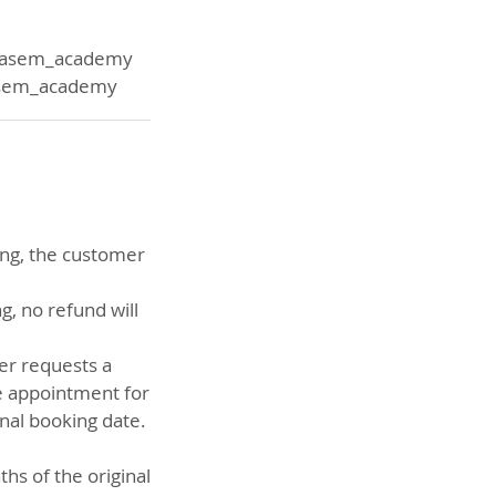
س
utasem_academy
يمكنكم الإطلاع على أعمال طلابن @moutasem_academy
ing, the customer
g, no refund will
er requests a
he appointment for
nal booking date.
hs of the original