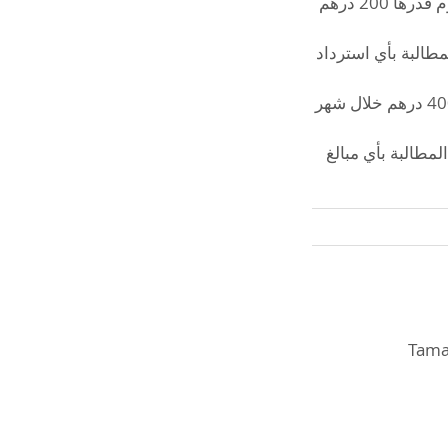
في حال التأخر عن موعد الحجز لأكثر من 15 دقيقة، يُعتبر الحجز ملغيًا، ويتم فرض رسوم قدرها 200 درهم
مطالبة بأي استرداد
في حال الغياب لمدة 7 أيام متتالية دون تنسيق مسبق، تُعتبر الدورة منتهية، ويلزم دفع 400 درهم خلال شهر
لمطالبة بأي مبالغ
Taman