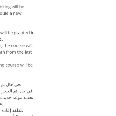
oking will be
edule a new
ill be granted in
e.
, the course will
th from the last
he course will be