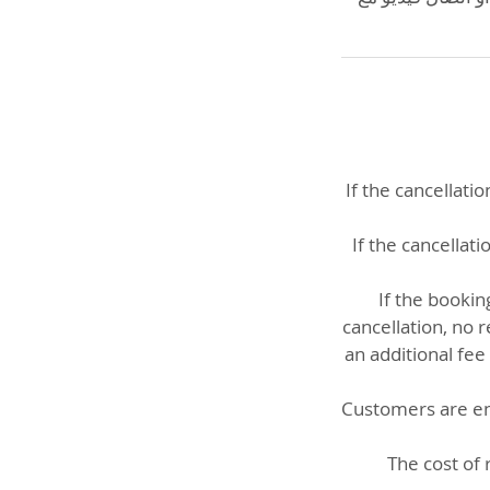
If the cancellat
If the cancellat
If the booki
cancellation, no 
an additional fe
Customers are ent
The cost of 