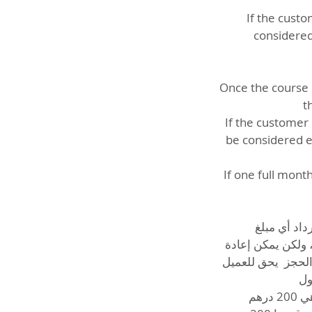
If the custo
considered
Once the course h
t
If the customer 
be considered e
If one full mont
يل استرداد أي مبلغ
 أي مبلغ، ولكن يمكن إعادة
اريخ الملغي. إعادة الحجز يحق للعميل
 الاول
تكلفة إعادة الحجز في حال الإلغاء قبل أقل من 24 ساعة أو الغياب عن الموعد هي 200 درهم.