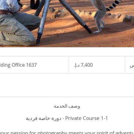
7,400
درهم
lding Office 1637
1
إماراتي
0
س
وصف الخدمة