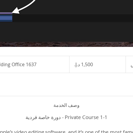
1,500
درهم
lding Office 1637
4
إماراتي
س
وصف الخدمة
Apple’s video editing software, and it’s one of the most fa