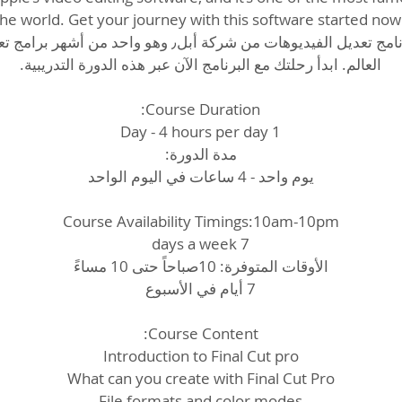
فاينال كت برو هو برنامج تعديل الفيديوهات من شركة أبل٫ وه