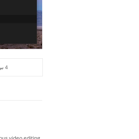
4 س
mous video editing