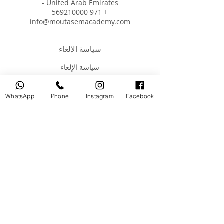
- United Arab Emirates
+ 971 569210000
info@moutasemacademy.com
سياسة الإلغاء
هذه هي سياسة الإلغاء القياسية لموقعنا وجميع
WhatsApp
Phone
Instagram
Facebook
في حالة الإلغاء قبل (48) ساعة من وقت الحجز،
في حالة الإلغاء في أقل من (48) ساعة من وقت
سيكون للعميل الحق في إعادة جدولة حجزك حسب
راحتك في غضون 3 أشهر من تاريخ الحجز إذا لم يبدأ
إذا قمنا بإلغاء حجزك لأسباب خارجة عن إرادتنا (ظروف
قاهرة)، فسيكون لديك الحق في إعادة جدولة الخدمة