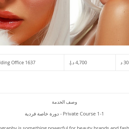
4,700
درهم
lding Office 1637
7
إماراتي
س
3
0
د
وصف الخدمة