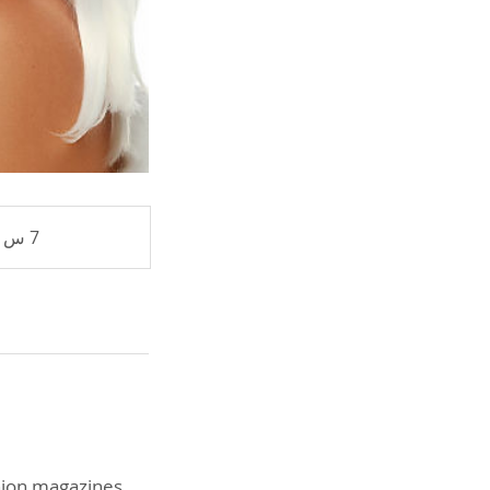
7 س 30 د