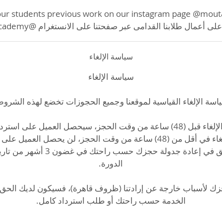
 أعمال طلابنا القدامى عبر صفحتنا على الانستغرام @moutasem_academy
سياسة الإلغاء
سيكون للعميل الحق في إعادة جدولة حجزك
حجزك لأسباب خارجة عن إرادتنا (ظروف قاهرة)، فسيكون لديك الحق