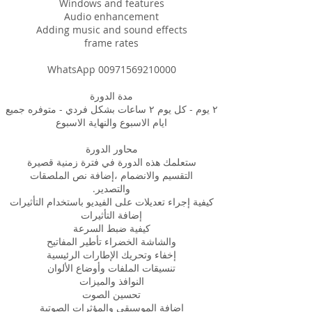
٢ يوم - كل يوم ٢ ساعات بشكل فردي - متوفره جميع