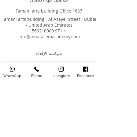
Tamani arts building Office 1637
Tamani arts building - Al Asayel Street - Dubai
- United Arab Emirates
+ 971 569210000
info@moutasemacademy.com
سياسة الإلغاء
هذه هي سياسة الإلغاء القياسية لموقعنا وجميع
WhatsApp
Phone
Instagram
Facebook
في حالة الإلغاء قبل (48) ساعة من وقت الحجز،
في حالة الإلغاء في أقل من (48) ساعة من وقت
سيكون للعميل الحق في إعادة جدولة حجزك حسب
راحتك في غضون 3 أشهر من تاريخ الحجز إذا لم يبدأ