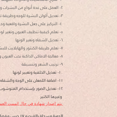
٢- العمل على عدة أنواع من البشرات وطريقة التعامل معها تنعيم البشرة وإزالة الشوائب
٣- تعديل ألوان البشرة للوجه وطريقة تعديل ملامح الوجه
٤- التركيز على جعل البشرة واقعية وحقيقية من ناحية المسامات
٥- تعلم كيفية تنظيف العيون وتغير لونها
٦- تعديل الشفاه وتغير الونها
٧- تعلم طريقة الكنتور والهايلايت للبشرة
٨- معالجة الاماكن الداكنة تحت العيون والرقبة وغيرها
٩
- ترتيب الشعر وتنسيقة
١٠- تعديل الخلفية وتغيير لونها
١١- اضافة اللمعان على الوجة والشفاه
١٢- تعديل الصور بإستخدام الفتوشوب - نسخة الذكا الاصطناعي
وغيرها الكثير
يتم اصدار شهادة في حال اتممت العمل على الصور بنجاح بعد اتمام كافة الدروس
الدورة مسجلة ب