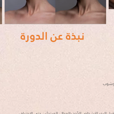
نبذة عن الدورة
توشوب