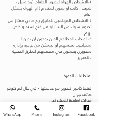
١-الاشخاص الهواه لتصوير الطعام (ربة منزل ،
شيف ، كاتب او مدون للطعام ) او الهواه بشكل
عام
٢-الاشخاص المهتمين بتحقيق ربح مادي ممتاز من
تصوير سواء من البيت او من فتح استديو خاص
بهم
٣- اصحاب المطاعم الذين يودون ان يصورا
منتجاتهم بنفسهم او ليتمكن من توجية وإدارة
مصويرن يعملون في مطعمهم للطرق الصحية
بالتصوير
متطلبات الدورة
فقط كاميرا تصوير مع عدستها - في حال لم تتوفر
هاتف جوال
ميزات اضافية للمشركين
* ستصلك شهادة رسمية من الاكاديمية.
* خصم 10٪ على أي ورشة او ودورة تالية معنا.
WhatsApp
Phone
Instagram
Facebook
* خصم 10-20٪ من شركات شركائنا لمعدات
التصوير.
.
* خصم 10٪ على خلفيات التصوير من
فوتيكا