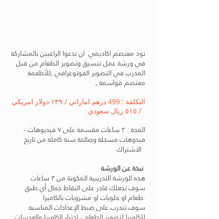
تود معتصم اكاديمي ان تدعوا الراغبين بالمشاركة
في ورشة عمل تنسيق وتصوير الطعام من قبل
المدرب في التصوير الفوتوغرافي ٫للأطعمة
معتصم قواسمة ٫
التكلفة : 499 درهم اماراتي / ١٣٩ دولار امريكي
/ ٥١٥ ريال سعودي
المدة : ٣ ساعات مقسمة على ٧ فيديوهات -
فيدوهات مسجلة و
صالحة سنة كاملة من تاريخ
الاشتراك
نبذة عن الورشة
هذه الورشة التدريبية المكونة من ٣ ساعات
سوف تجعلك قادر على التقاط جمال أي طبق
طعام او حلويات او مشروبات بالكاميرا.
سوف تتدرب على ضبط الإعدادات المناسبة
للكاميرا لتصوير الطعام ، اختيار الكاميرا والعدسات