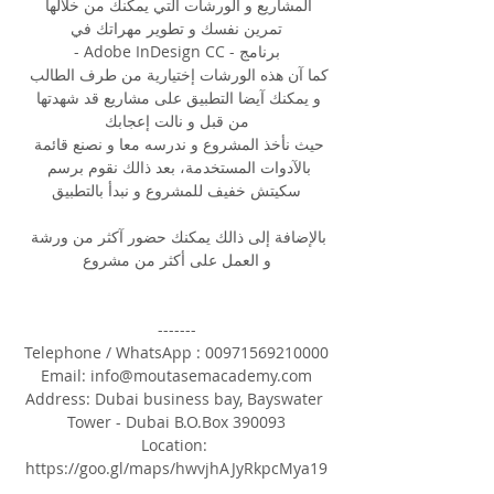
المشاريع و الورشات التي يمكنك من خلالها 
تمرين نفسك و تطوير مهراتك في
برنامج - Adobe InDesign CC -
كما آن هذه الورشات إختيارية من طرف الطالب 
و يمكنك آيضا التطبيق على مشاريع قد شهدتها 
من قبل و نالت إعجابك
حيث نأخذ المشروع و ندرسه معا و نصنع قائمة 
بالآدوات المستخدمة، بعد ذالك نقوم برسم 
سكيتش خفيف للمشروع و نبدأ بالتطبيق
بالإضافة إلى ذالك يمكنك حضور آكثر من ورشة 
و العمل على أكثر من مشروع
-------
Telephone / WhatsApp : 00971569210000
Email: 
info@moutasemacademy.com
Address: Dubai business bay, Bayswater 
Tower - Dubai 
B.O.Box
 390093
Location: 
https://goo.gl/maps/hwvjhAJyRkpcMya19