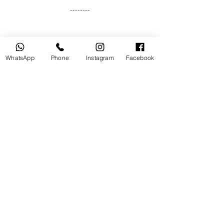
--------
Your Instructor
WhatsApp
Phone
Instagram
Facebook
Mr.Moutasem Qwassmeh
MOUTASEM ACADEMY , is established by
the famous entrepreneur ( MOUTASEM
QWASSMEH ) who has been in this
industry for more than 10 years,
(International Trainer / UWL & Lahaye
University / Dubai Knowledge Authority
KHDA) Holding UAE Golden Visa As a