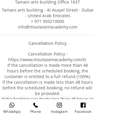
Tamani arts building Office 1637
Tamani arts building - Al Asayel Street - Dubai
- United Arab Emirates
+ 971 569210000
info@moutasemacademy.com
Cancellation Policy
Cancellation Policy :
https://www.moutasemacademy.com/tc
If the cancellation is made more than 48
hours before the scheduled booking, the
customer is entitled to a full refund (100%).
If the cancellation is made less than 48 hours
before the scheduled booking, no refund will
be provided.
If the booking was made less than 48 hours in
advance and the customer requests a
cancellation, no refund will be issued, but the
WhatsApp
Phone
Instagram
Facebook
customer may reschedule the appointment
for an additional fee of AED 200, within a
maximum of 3 months from the original
booking date.