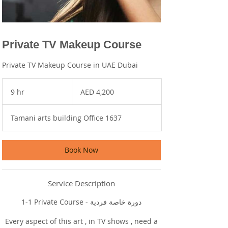
Private TV Makeup Course
Private TV Makeup Course in UAE Dubai
4,200
UAE
9 hr
9
AED 4,200
dirhams
h
r
Tamani arts building Office 1637
Book Now
Service Description
1-1 Private Course - دورة خاصة فردية
Every aspect of this art , in TV shows , need a