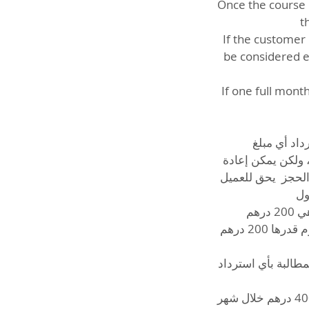
Once the course h
t
If the customer 
be considered e
If one full mont
يل استرداد أي مبلغ
 أي مبلغ، ولكن يمكن إعادة
اريخ الملغي. إعادة الحجز يحق للعميل
 الاول
تكلفة إعادة الحجز في حال الإلغاء قبل أقل من 24 ساعة أو الغياب عن الموعد هي 200 درهم.
في حال التأخر عن موعد الحجز لأكثر من 15 دقيقة، يُعتبر الحجز ملغيًا، ويتم فرض رسوم قدرها 200 درهم
مطالبة بأي استرداد
في حال الغياب لمدة 7 أيام متتالية دون تنسيق مسبق، تُعتبر الدورة منتهية، ويلزم دفع 400 درهم خلال شهر