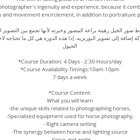
photographer's ingenuity and experience, because it comb
 and movement encirclement, in addition to portraiture 
ة إضافة إلى تصوير البورتريه. إذا هذه الدورة هي كل ما تحتاجه ل
الخيول
*Course Duration: 4 Days - 2:30 Hours/day
*Course Availability Timings:10am-10pm
7 days a week
*Course Content:
What you will learn
-the unique skills related to photographing horses,
-Specialised equipment used for horse photography,
- Right camera setting
-The synergy between horse and lighting source
- Focus and angle