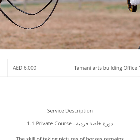
6,000
UAE
AED 6,000
Tamani arts building Office
dirhams
Service Description
1-1 Private Course - دورة خاصة فردية
The skill of taking pictures of horses remains