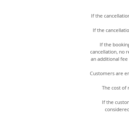
If the cancellat
If the cancellat
If the booki
cancellation, no 
an additional fe
Customers are ent
The cost of 
If the custo
considered