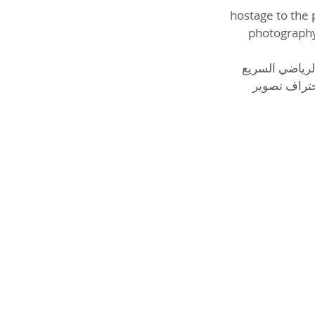
hostage to the 
photography
تظل مهارة التقاط صور الخيل رهينة براعة المصور وخبرته لأنها تجمع بين التصوير الرياضي السريع
احتراف تصوير