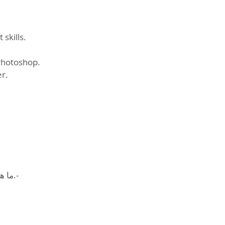
 skills.
Photoshop.
er.
ما.-