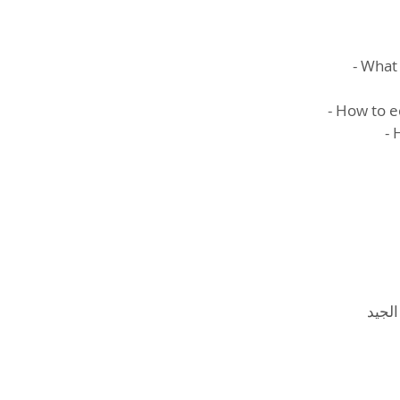
- What 
- How to e
- 
الجيد