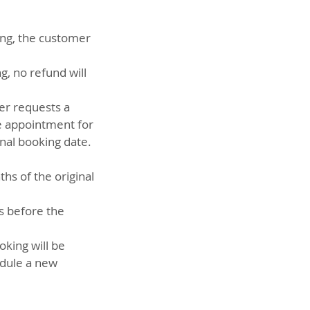
ing, the customer
g, no refund will
er requests a
he appointment for
nal booking date.
hs of the original
rs before the
oking will be
edule a new