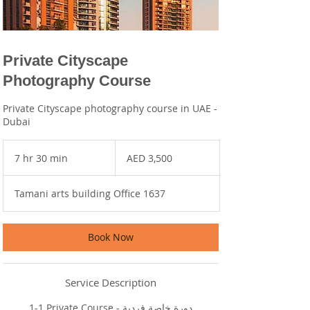
Private Cityscape
Photography Course
Private Cityscape photography course in UAE -
Dubai
3,500
UAE
7 hr 30 min
7
AED 3,500
dirhams
h
r
Tamani arts building Office 1637
3
0
m
i
Book Now
n
Service Description
1-1 Private Course - دورة خاصة فردية