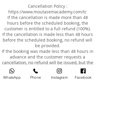
Cancellation Policy :
https://www.moutasemacademy.com/tc
If the cancellation is made more than 48
hours before the scheduled booking, the
customer is entitled to a full refund (100%).
If the cancellation is made less than 48 hours
before the scheduled booking, no refund will
be provided.
If the booking was made less than 48 hours in
advance and the customer requests a
cancellation, no refund will be issued, but the
customer may reschedule the appointment
for an additional fee of AED 200, within a
WhatsApp
Phone
Instagram
Facebook
maximum of 3 months from the original
booking date.
Rescheduling
Customers are entitled to reschedule their
booking once only, within 3 months of the
original booking date.
The cost of rescheduling in the event of
cancellation less than 24 hours before the
appointment or absence is AED 200.
If the customer is absent or arrives more than