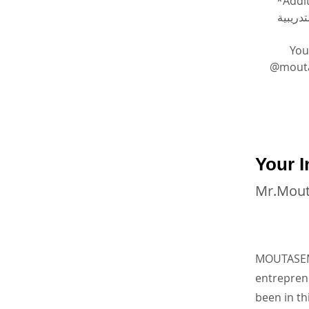
*Addit
دريبية
You
@moutasem_academy ا على
Your I
Mr.Mou
MOUTASEM 
entrepre
been in th