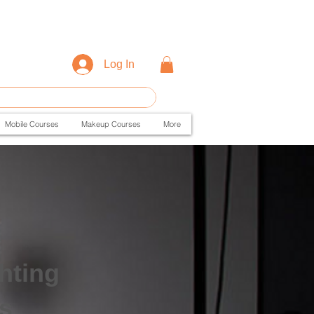
Log In
Mobile Courses
Makeup Courses
More
hting
s