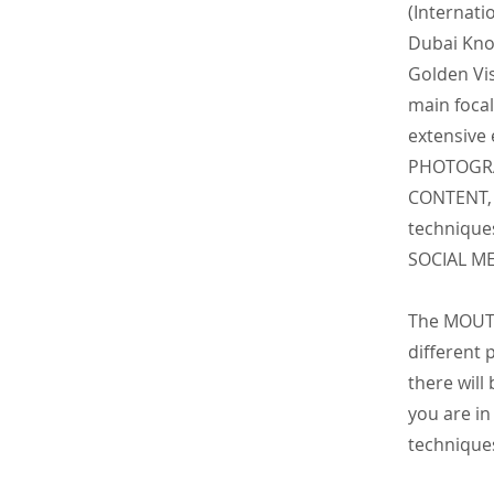
(Internati
Dubai Kno
Golden Vis
main focal
extensive
PHOTOGRA
CONTENT, 
technique
SOCIAL M
The MOUTA
different
there will
you are in
techniques