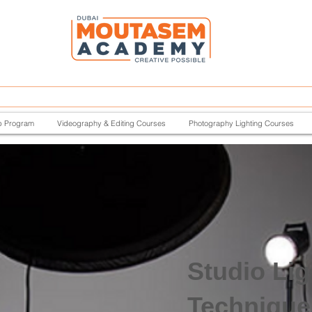
p Program
Videography & Editing Courses
Photography Lighting Courses
Studio Lig
Technique