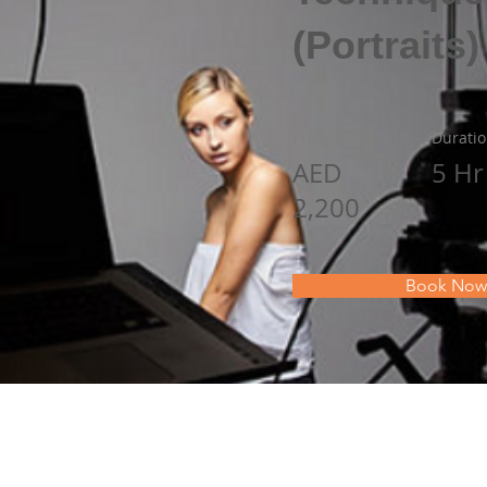
(Portraits)
Price
Durati
AED
5 Hr
2,200
Book Now