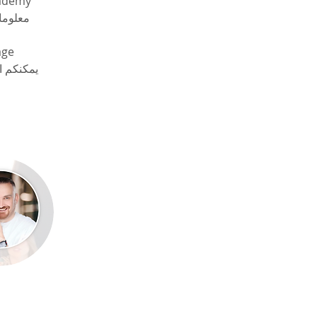
academy
معلومات
age 