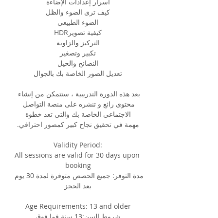
أسرار إعدادات الإضاءة
كيف ترى الضوء والظل
الضوء الطبيعي
HDRكيفية تصوير
التركيز والزاوية
تكبير وتصغير
النصائح والحيل
تعديل الصور الخاصة بك بالجوال
بعد هذه الدورة التدريبية ، ستتمكن من إنشاء 
محتوى رائع و تنشره على منصة التواصل 
الاجتماعي الخاصة بك والتي تعد خطوة
مهمة في تحقيق نجاح كبير كمصور احترافي.
Validity Period:
All sessions are valid for 30 days upon 
booking
مدة التوفر: جميع الحصص متوفرة لمدة 30 يوم 
بعد الحجز
Age Requirements: 13 and older
شروط السن:13 سنة فما فوق