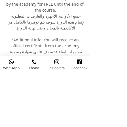
by the academy for FREE until the end of 
the course.
جميع الأدوات٫ الأجهزة والعارضات المطلوبة 
لإتمام هذه الدورة سوف يتم توفيرها بالكامل من 
الأكاديمية بالمجان وحتى نهاية الدورة.
*Additional Info: You will receive an 
official certificate from the academy
معلومات إضافية: سوف تتلقى شهادة رسمية 
من الأكاديمية بعد إتمام الدورة التدريبية 
WhatsApp
Phone
Instagram
Facebook
You can check our students previous 
work on our instagram page 
@moutasem_academy يمكنكم الإطلاع على 
أعمال طلابنا القدامى عبر صفحتنا على 
الانستغرام @moutasem_academy
Your Instructor