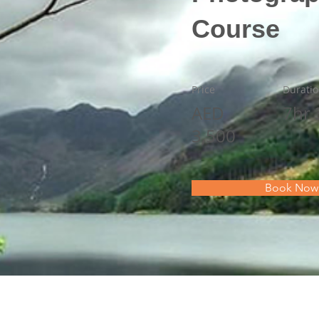
Course
Price
Durati
AED
7hr
3,500
Book Now