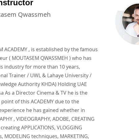
nstructor
tasem Qwassmeh
ACADEMY , is established by the famous
neur ( MOUTASEM QWASSMEH ) who has
is industry for more than 10 years,
onal Trainer / UWL & Lahaye University /
wledge Authority KHDA) Holding UAE
a As a Director Cinema & TV he is the
 point of this ACADEMY due to the
 experience he has gained whether in
PHY , VIDEOGRAPHY, ADOBE, CREATING
creating APPLICATIONS, VLOGGING
s, MODELING techniques, MARKETING,