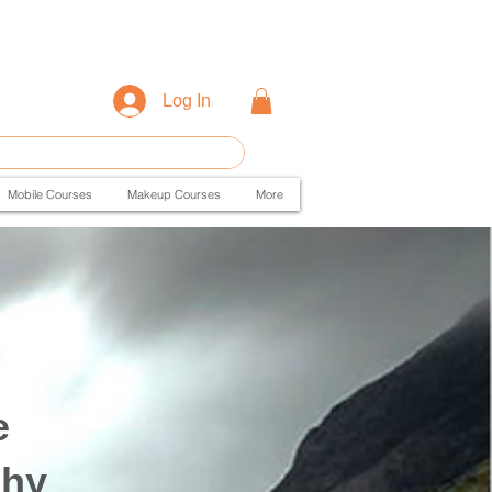
Log In
Mobile Courses
Makeup Courses
More
e
phy