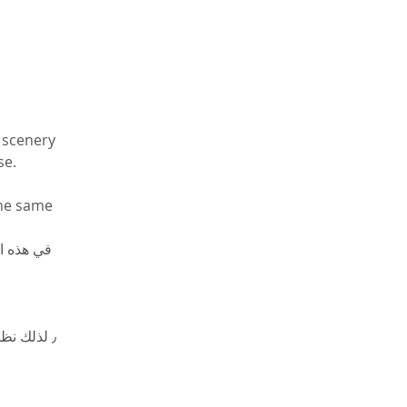
 scenery 
se.
the same 
في هذه ا 
٫ لذلك ن 