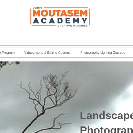
p Program
Videography & Editing Courses
Photography Lighting Courses
Landscap
Photogra