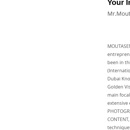
Your I
Mr.Mou
MOUTASEM 
entrepre
been in th
(Internati
Dubai Kno
Golden Vis
main focal
extensive
PHOTOGRA
CONTENT, 
technique