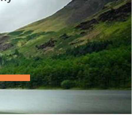
on
 30min