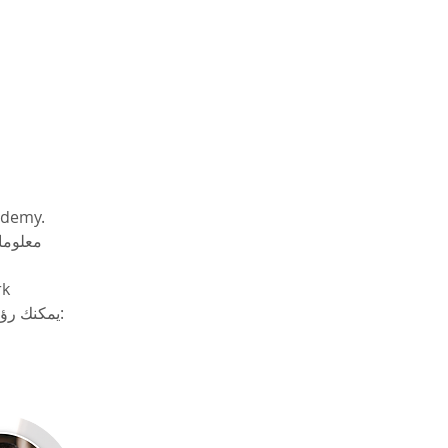
cademy.
معلومات
k 