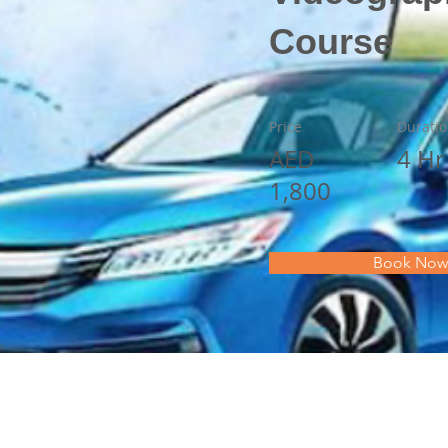
Course
Price
Durati
AED
4 Hr
1,800
Book Now