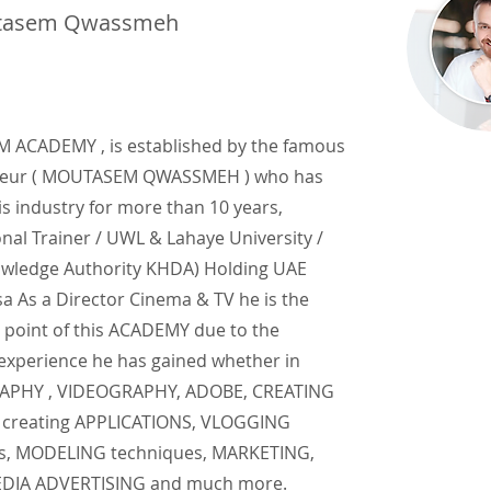
tasem Qwassmeh
ACADEMY , is established by the famous
neur ( MOUTASEM QWASSMEH ) who has
is industry for more than 10 years,
onal Trainer / UWL & Lahaye University /
wledge Authority KHDA) Holding UAE
a As a Director Cinema & TV he is the
 point of this ACADEMY due to the
 experience he has gained whether in
PHY , VIDEOGRAPHY, ADOBE, CREATING
creating APPLICATIONS, VLOGGING
s, MODELING techniques, MARKETING,
EDIA ADVERTISING and much more.