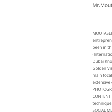
Mr.Mou
MOUTASEM 
entrepre
been in th
(Internati
Dubai Kno
Golden Vis
main focal
extensive
PHOTOGRA
CONTENT, 
technique
SOCIAL M