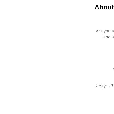
About
Are you a
and w
2 days - 