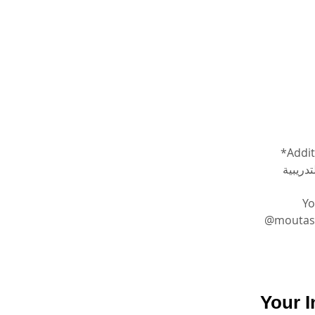
*Addit
دريبية
Yo
@moutasem_academy على الانستغرام
Your I