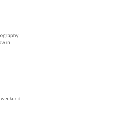
tography 
ow in 
nd weekend