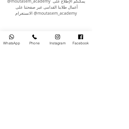
@moutasem_academy يمكنكم الإطلاع على 
أعمال طلابنا القدامى عبر صفحتنا على 
الانستغرام @moutasem_academy
Your Instructor
WhatsApp
Phone
Instagram
Facebook
Mr.Moutasem Qwassmeh
MOUTASEM ACADEMY , is established by
the famous entrepreneur ( MOUTASEM
QWASSMEH ) who has been in this
industry for more than 10 years,
(International Trainer / UWL & Lahaye