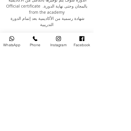
بالمجان وحتى نهاية الدورة. Official certificate 
from the academy
شهادة رسمية من الأكاديمية بعد إتمام الدورة 
التدريبية
You can check our students previous 
work on our instagram page 
WhatsApp
Phone
Instagram
Facebook
@moutasem_academy يمكنكم الإطلاع على 
أعمال طلابنا القدامى عبر صفحتنا على 
الانستغرام @moutasem_academy
Your Instructor