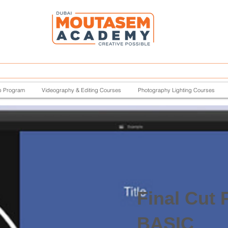
p Program
Videography & Editing Courses
Photography Lighting Courses
Final Cut 
BASIC