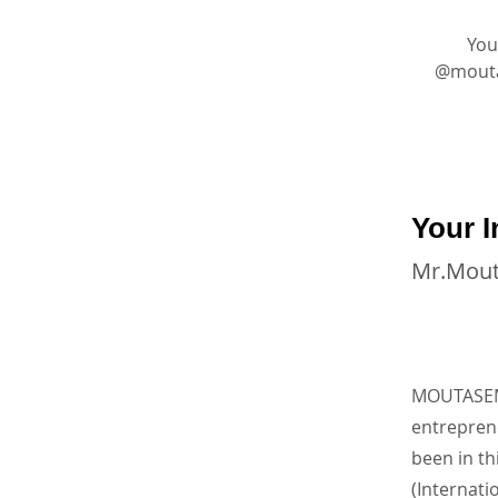
You
@moutasem_academy ا على
Your I
Mr.Mou
MOUTASEM 
entrepre
been in th
(Internati