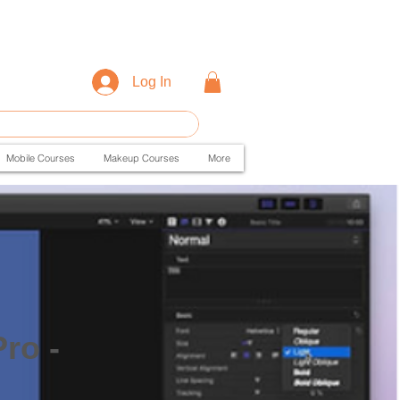
Log In
Mobile Courses
Makeup Courses
More
Pro -