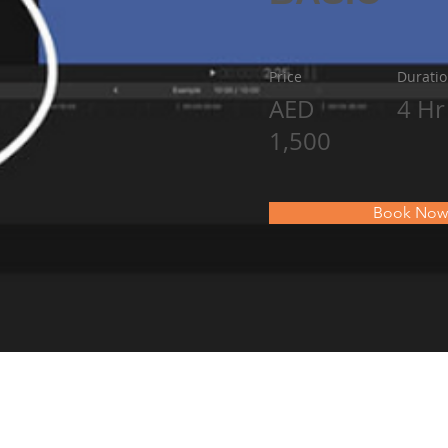
Price
Durati
AED
4 Hr
1,500
Book Now