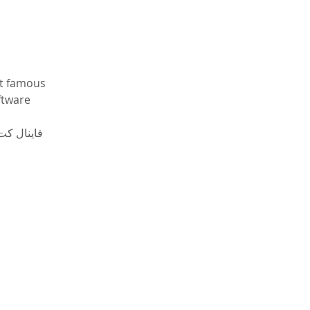
st famous 
ftware 