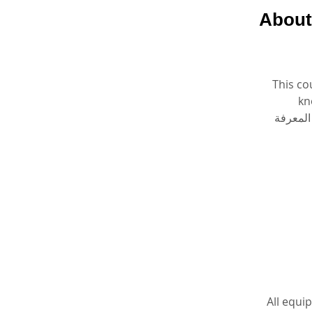
About
This co
kn
 المعرفة
All equi