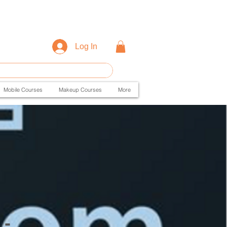
Log In
Mobile Courses
Makeup Courses
More
 -