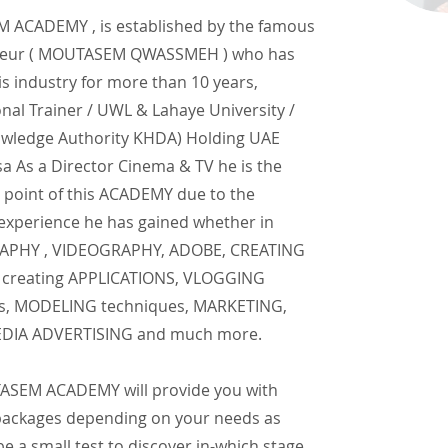
ACADEMY , is established by the famous
neur ( MOUTASEM QWASSMEH ) who has
is industry for more than 10 years,
onal Trainer / UWL & Lahaye University /
wledge Authority KHDA) Holding UAE
a As a Director Cinema & TV he is the
 point of this ACADEMY due to the
 experience he has gained whether in
PHY , VIDEOGRAPHY, ADOBE, CREATING
creating APPLICATIONS, VLOGGING
s, MODELING techniques, MARKETING,
EDIA ADVERTISING and much more.
SEM ACADEMY will provide you with
 packages depending on your needs as
 be a small test to discover in-which stage