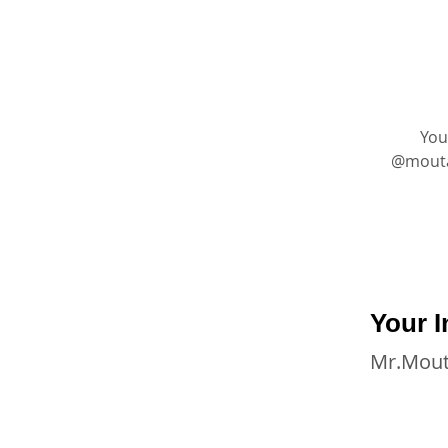
You
@moutasem_academy ا على
Your I
Mr.Mou