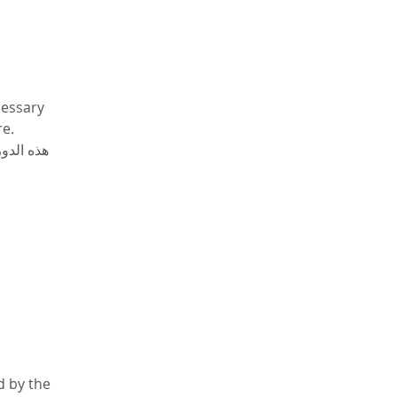
cessary 
re.
هذه الد 
d by the 