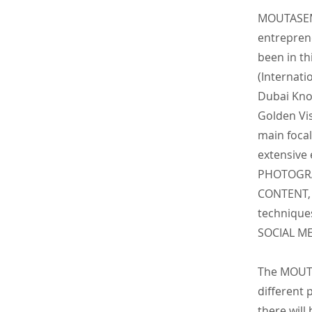
MOUTASEM 
entrepre
been in th
(Internati
Dubai Kno
Golden Vis
main focal
extensive
PHOTOGRA
CONTENT, 
technique
SOCIAL M
The MOUTA
different
there will