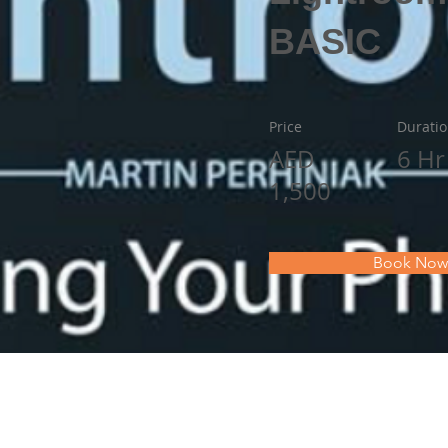
BASIC
Price
Durati
AED
6 Hr
1,500
Book Now