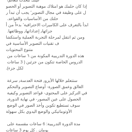
إذا كان حلمك هو امتلاك موهبة التصوير أو الحصو
ل على وظيفة في مجال التصوير٬ يجب أن تبدأ ر
حلتك من الأساسيات والقواعد. 
ابدأ بالتعرف على الكاميرات الاحترافية٬ بدءاً من أ
جزائها٫ إعداداتها٫ ووظائفها. 
ومن ثم انتقل لمرحلة التجربة العملية واستكشا
ف تقنيات التصوير الأساسية في
متنوع المحتويات
هذه الدورة التدريبية المكونة من ٦ ساعات من 
الدروس الخاصة تتكون من جزئين ( 3 ساعات 
لكل جزء).
ستتعلم خلالها الأيزو٫ فتحة العدسة٫ سرعة 
الغالق وعمق الصورة- أوضاع التصوير والتحكم 
في التركيز على المحتوى- قواعد التصوير وكيفية 
الحصول على عين المصور- في نهاية الدورة٫ 
سوف تستطيع تكوين وأخذ الصور في الوضع 
الأوتوماتيكي والوضع اليدوي بكل سهولة
مدة الدورة التدريبية: 6 ساعات مقسمة على 
يومان . كل يوم 3 ساعات