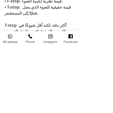
• F-stop: قيمة نظرية لكمية الضوء.
• T-stop: قيمة حقيقية للضوء الذي يصل 
فعليًا إلى المستشعر.
T-stop أكثر دقة، لكنه أقل شيوعًا في 
التصوير الفوتوغرافي مقارنة بالتصوير 
السينمائي.
WhatsApp
Phone
Instagram
Facebook
لدورات التصوير اضغط 
هنا
انستغرام @moutasem_academy
تعليقات
0.0/ 5 (0)