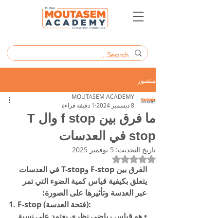
منشور
MOUTASEM ACADEMY
8 ديسمبر 2024
1 دقيقة قراءة
ما فرق بين f stop وال T
stop في العدسات
تاريخ التحديث:
5 نوفمبر 2025
تم التقييم بـ ليس رقمًا من أصل 5 نجوم.
الفرق بين F-stop وT-stop في العدسات 
يتعلق بكيفية قياس كمية الضوء التي تمر 
عبر العدسة وتأثيرها على الصورة:
1. F-stop (فتحة العدسة):
• هو قياس رياضي نظري يعتمد على نسبة 