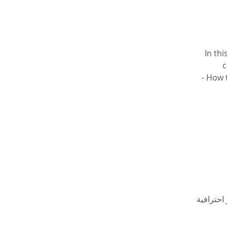
In th
c
- How 
احترافية