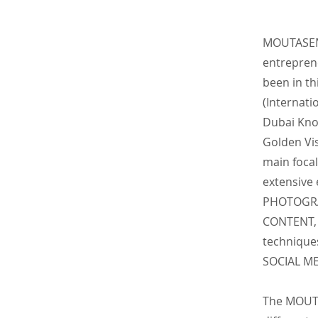
MOUTASEM 
entrepre
been in th
(Internati
Dubai Kno
Golden Vis
main focal
extensive
PHOTOGRA
CONTENT, 
technique
SOCIAL M
The MOUTA