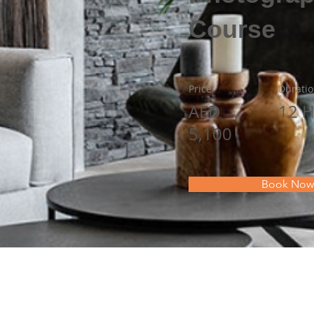
Course
Price
Durati
AED
12 H
5,100
Book Now